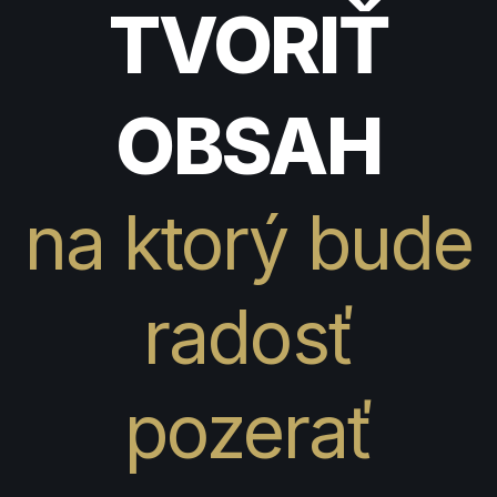
TVORIŤ
OBSAH
na ktorý bude
radosť
pozerať