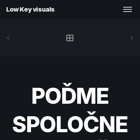
Low Key visuals
POĎME
SPOLOČNE