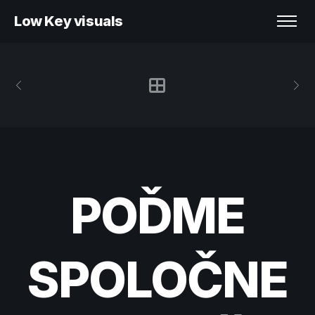
Low Key visuals
POĎME
SPOLOČNE