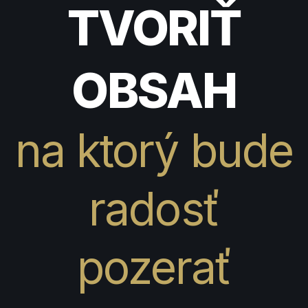
TVORIŤ
OBSAH
na ktorý bude
radosť
pozerať