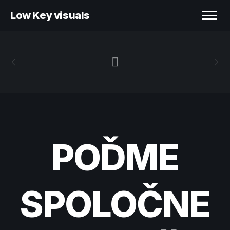
Low Key visuals
POĎME
SPOLOČNE