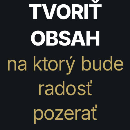
TVORIŤ
OBSAH
na ktorý bude
radosť
pozerať