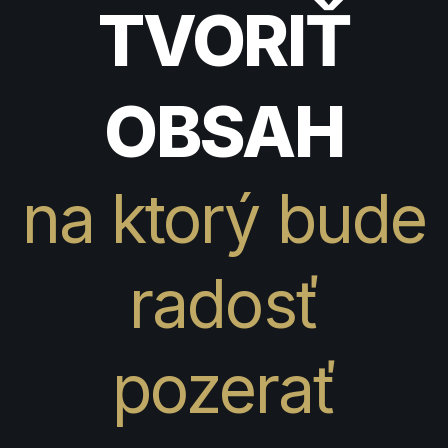
TVORIŤ
OBSAH
na ktorý bude
radosť
pozerať