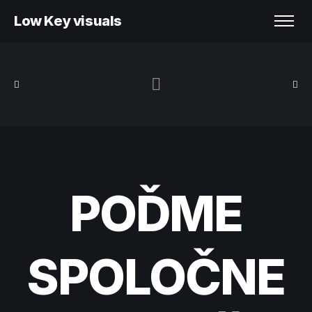
Low Key visuals
POĎME
SPOLOČNE